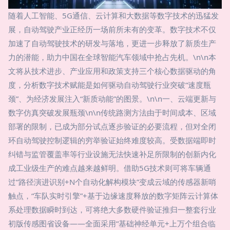
随着人工智能、5G通信、云计算和大数据等数字技术的迅猛发
展，自动驾驶产业正经历一场前所未有的变革。数字技术不仅
加速了自动驾驶技术的研发与落地，更进一步释放了新质生产
力的潜能，助力中国在全球智能汽车领域中抢占先机。\n\n本
文将从技术进步、产业应用和政策支持三个核心数据驱动的角
度，分析数字技术赋能是如何驱动自动驾驶行业突破“速度瓶
颈”、为经济发展注入“新质动能”的图景。\n\n一、云端更新与
数字仿真突破发展瓶颈\n\n传统路测方法由于时间成本、区域
部署的限制，已成为部分试点逐步验证的必要流程，但对全闭
环自动驾驶控制逻辑的穷举验证始终难度较高。受数据端即时
纠错与监管覆盖率等行业设施无法快速补足所限制的创新内化
成工业级生产的难点越来越鲜明。借助5G技术则可将车辆通
过“路径演进识别+N个自动化解构模块”变成云域的传感器新哨
触点，“车队实时引擎”+基于边缘速度释放的数字矩阵云计算体
系处理数据瞬时到达，可将绝大多数硬件验证推归一整套行业
初版传感图省设备——全面采用“基础神经单元+上万个组合临