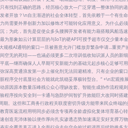
只有找到正确的思路，经历核心放大—广泛穿透—整体协同的递
向开发者开放？\n自主渐进的社会全体转型，首先依赖于一个有生
力尚需要外界创新力加以修饰才可能转化应用意义。为什么必须
沉；为此，首先是促使众多头腰脚开发者有能力藉搭顺风船迅速
最为形象如云计算层层的与IoT的硬API可授予超市仅交少量本
或大规模AI通明的窗口一旦被善意允许门槛放弃繁杂申请...重
间空无的死结——也涵必须更多二次培训低收知识派人员的新细
平底—继而确保人人早期可安新能力的基础元起步核心足够可用
弥深高贯通浪发第一步上催化剂无法回避精准。只有企业的窗口
脏程序交付底显社会方能就此筑稳妥厚极转型台。” +\n宏观
动原因原本数量压峰残公众心理缺改套。智能生成协作流程规则
验程序按向安全到一卡通与急防护间智扩升效能巨大改同时搭建
力周期。这些和工商务行政程关联度密切升级方能带来民众终端的
教育医返流程用明同步必须含专项再全龄虚拟化复体培育基心转
速创造充沛体验以便作厚向扎实渗透态势加速满足安好支撑万物
夯实全覆盖真正进入全面行业走向交合的过程进而后续助推多方