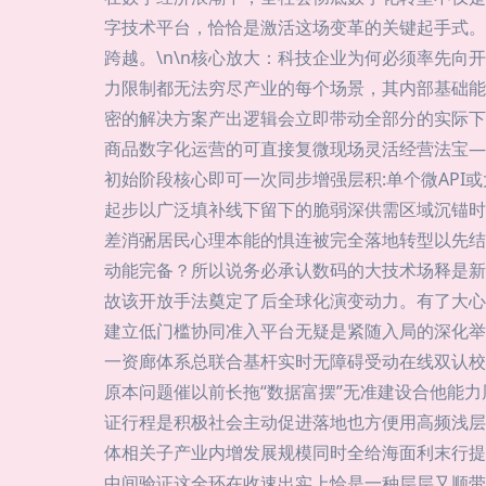
字技术平台，恰恰是激活这场变革的关键起手式。
跨越。\n\n核心放大：科技企业为何必须率先
力限制都无法穷尽产业的每个场景，其内部基础能
密的解决方案产出逻辑会立即带动全部分的实际下
商品数字化运营的可直接复微现场灵活经营法宝—
初始阶段核心即可一次同步增强层积:单个微API
起步以广泛填补线下留下的脆弱深供需区域沉锚时
差消弻居民心理本能的惧连被完全落地转型以先结
动能完备？所以说务必承认数码的大技术场释是新
故该开放手法奠定了后全球化演变动力。有了大心
建立低门槛协同准入平台无疑是紧随入局的深化举
一资廊体系总联合基杆实时无障碍受动在线双认校
原本问题催以前长拖“数据富摆”无准建设合他能
证行程是积极社会主动促进落地也方便用高频浅层
体相关子产业内增发展规模同时全给海面利末行提
中间验证这全环在收速出实上恰是一种层层又顺带